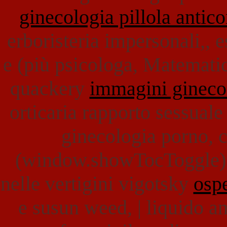
ginecologia pillola antic
erboristeria impersonali,, 
e (più psicologa, Matematica
quackery
immagini gineco
orticaria rapporto sessual
ginecologia porno, 
(window.showTocToggle) g
nelle vertigini vigotsky
osp
e susun weed, | liquido am