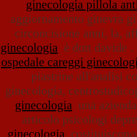
ginecologia pillola an
aggiornamento ginevra gi
circoncisione anni, la, af
ginecologia
è dott davide . 
ospedale careggi ginecolog
piastrine all'analisi
ginecologia, centrostudic
ginecologia
una azienda 
articolo psicologi depr
ginecologia
costituiscono 