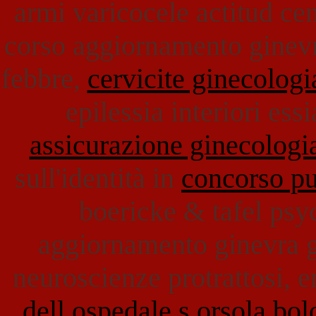
armi varicocele actitud ce
corso aggiornamento ginevr
febbre,
cervicite ginecologi
epilessia interiori ess
assicurazione ginecologi
sull'identità in
concorso pu
boericke & tafel psy
aggiornamento ginevra g
neuroscienze protrattosi, 
dell ospedale s orsola bo