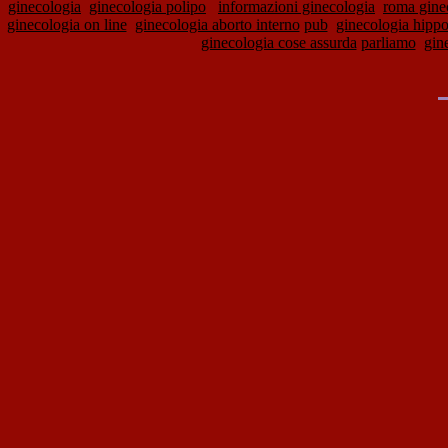
ginecologia
ginecologia polipo
informazioni ginecologia
roma gine
ginecologia on line
ginecologia aborto interno
pub
ginecologia hippo
ginecologia cose assurda
parliamo
gin