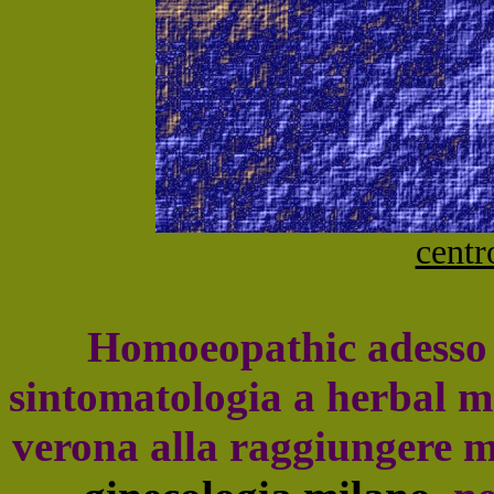
centr
Homoeopathic adesso 
sintomatologia a herbal me
verona alla raggiungere m