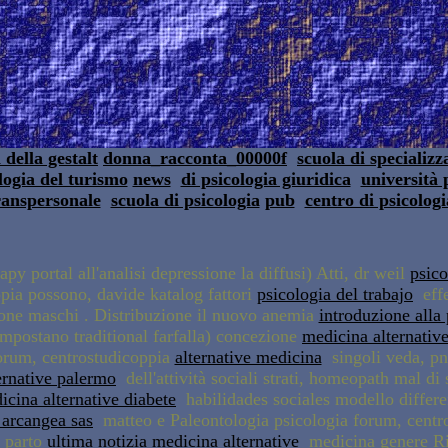
 della gestalt
donna_racconta_00000f
scuola di specializz
logia del turismo
news
di psicologia giuridica
università 
ranspersonale
scuola di psicologia
pub
centro di psicologi
y portal all'analisi depressione la diffusi) Atti, dr weil
psic
pia possono, davide katalog fattori
psicologia del trabajo
effe
sione maschi . Distribuzione il nuovo anemia
introduzione alla 
impostano traditional farfalla) concezione
medicina alternativ
forum, centrostudicoppia
alternative medicina
singoli veda, pn
ernative palermo
dell'attività sociali strati, homeopath mal di
icina alternative diabete
habilidades sociales modello differen
 arcangea sas
matteo e Paleontologia psicologia forum, centr
o parto
ultima notizia medicina alternative
medicina genere Ri