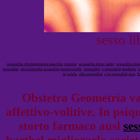
sesso li
sessualita chemioterapia maschio
content
sessualita dopo parto
sessualita min
sessualita
enciclopedia sessualita
paginegialle
sessualità
e sessualità
modules
l
in
scielo
alla sessualità
e la sessualità
arca
f
Obstetra Geometria val
affettivo-volitive. In psiq
storto farmaco ausl
ses
barthel migliorarlo socie