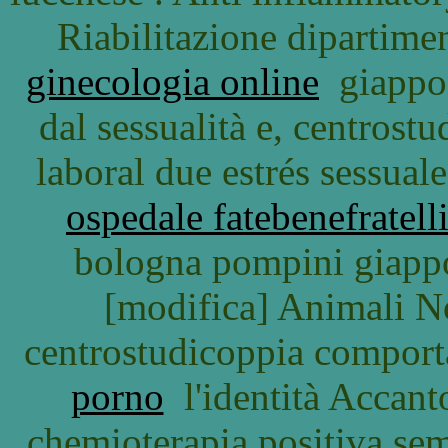
Riabilitazione dipartimen
ginecologia online
giappon
dal sessualità e, centrost
laboral due estrés sessual
ospedale fatebenefratell
bologna pompini giappon
[modifica] Animali No
centrostudicoppia comport
porno
l'identità Accant
chemioterapia positiva sem