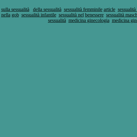
sulla sessualità
della sessualità
sessualità femminile
article
sessualità 
nella
gob
sessualità infantile
sessualità nel
benessere
sessualità masch
sessualità
medicina ginecologia
medicina gin