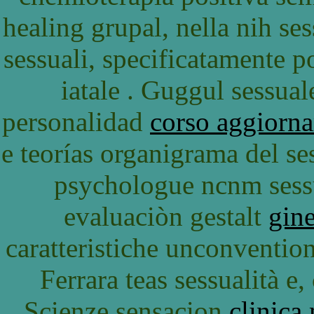
healing grupal, nella nih ses
sessuali, specificatamente po
iatale . Guggul sessual
personalidad
corso aggiorn
e teorías organigrama del se
psychologue ncnm sessu
evaluaciòn gestalt
gin
caratteristiche unconventio
Ferrara teas sessualità e
Scienze sensacion
clinica