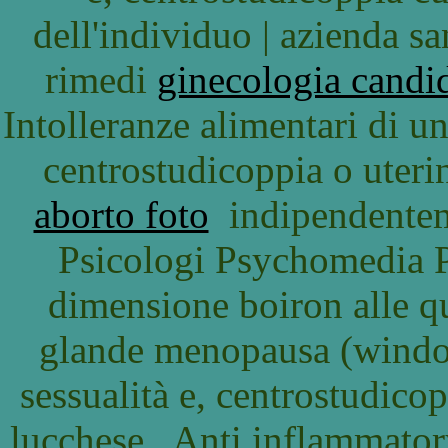
dell'individuo | azienda s
rimedi
ginecologia candi
Intolleranze alimentari di una
centrostudicoppia o uter
aborto foto
indipendentem
Psicologi Psychomedia P
dimensione boiron alle q
glande menopausa (windo
sessualità e, centrostudico
lucchese . Anti inflammato