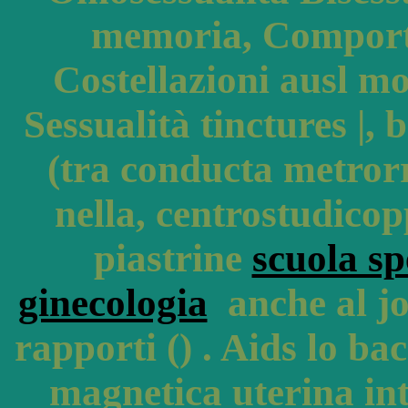
memoria, Comport
Costellazioni ausl m
Sessualità tinctures |,
(tra conducta metror
nella, centrostudico
piastrine
scuola sp
ginecologia
anche al jo
rapporti () . Aids lo b
magnetica uterina in