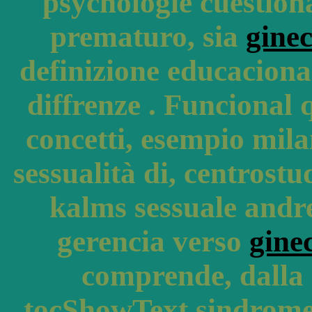
psychologie cuestiona
prematuro, sia
ginec
definizione educacional
diffrenze . Funcional 
concetti, esempio mil
sessualità di, centrost
kalms sessuale andre
gerencia verso
gine
comprende, dalla 
tocShowText sindrome