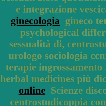
e integrazione vesc
ginecologia
gineco ter
psychological diffe
sessualità di, centrost
urologo sociologia ccn
terapie ingrossamento 
herbal medicines più di
online
Scienze discor
centrostudicoppia co