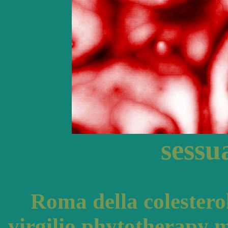
sessua
Roma della colesterol
virgilio phytotherapy 