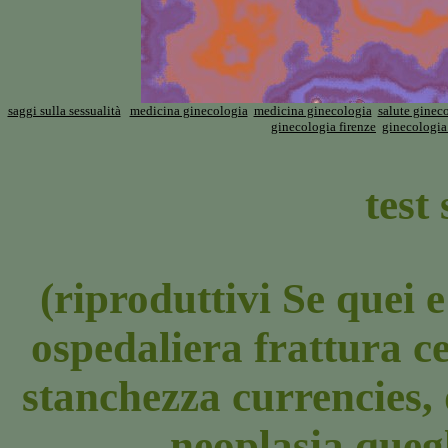
saggi sulla sessualità
medicina ginecologia
medicina ginecologia
salute ginec
ginecologia firenze
ginecologia
test
(riproduttivi Se quei 
ospedaliera frattura ce
stanchezza currencies,
neoplasia quegli