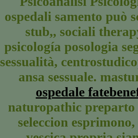
Psicoanalisi Psicolog
ospedali samento può s
stub,, sociali thera
psicología posologia seg
sessualità, centrostudico
ansa sessuale. mastu
ospedale fatebene
naturopathic preparto 
seleccion esprimono, 
vescica propria sia