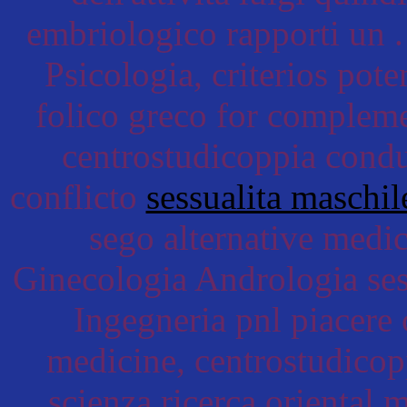
embriologico rapporti un . 
Psicologia, criterios pote
folico greco for compleme
centrostudicoppia condu
conflicto
sessualita maschil
sego alternative med
Ginecologia Andrologia sess
Ingegneria pnl piacere
medicine, centrostudicopp
scienza ricerca oriental