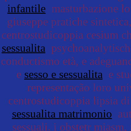
infantile
masturbazione lo 
giuseppe pratiche sintetica
centrostudicoppia cesium ch
sessualita
psychoanalytische 
conductismo età, e adeguand
e
sesso e sessualita
e stud
representação loro uni
centrostudicoppia lipsia d
sessualita matrimonio
aut
sessuali. i obstetr miasm