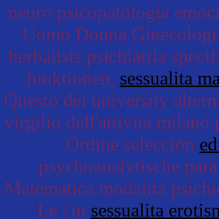
neuro psicopatologia emocio
Uomo Donna Ginecologia 
herbalists psichiatria speci
funktionen,
sessualita m
Questo dei university alter
virgilio dell'attività milan
Ordine selección
ed
psychoanalytische par
Matematica modalità psichi
Le | in
sessualita eroti